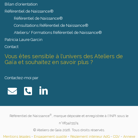
Bilan d’orientation
Référentiel de Naissance®
Référentiel de Naissance®
Consultations Référentiel de Naissance®
Ateliers/ Formations Référentiel de Naissance®
Patricia Laure Garcin
Contact
Vous êtes sensible à l'univers des Ateliers de
Gaïa et souhaitez en savoir plus ?
Contactez-moi par
®
Référentiel de Naissance
, marque déposée et enregistrée à l'INPI sous le
n°063425574.
© Ateliers de Gaïa 2026. Tous droits réservés.
Mentions légales
-
Engagement qualité
-
Règlement intérieur AdG
-
CGV
-
Annexe