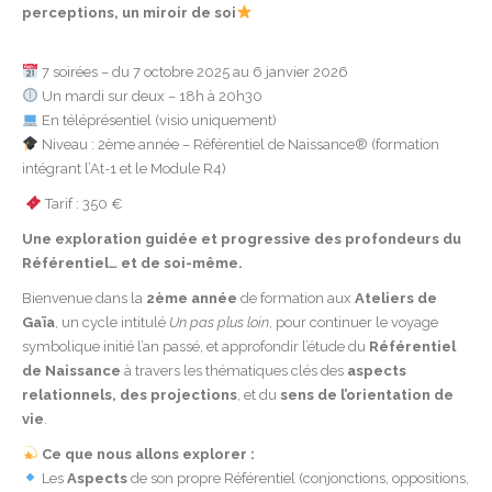
perceptions, un miroir de soi
7 soirées – du 7 octobre 2025 au 6 janvier 2026
Un mardi sur deux – 18h à 20h30
En téléprésentiel (visio uniquement)
Niveau : 2ème année – Référentiel de Naissance® (formation
intégrant l’At-1 et le Module R4)
Tarif : 350 €
Une exploration guidée et progressive des profondeurs du
Référentiel… et de soi-même.
Bienvenue dans la
2ème année
de formation aux
Ateliers de
Gaïa
, un cycle intitulé
Un pas plus loin
, pour continuer le voyage
symbolique initié l’an passé, et approfondir l’étude du
Référentiel
de Naissance
à travers les thématiques clés des
aspects
relationnels, des projections
, et du
sens de l’orientation de
vie
.
Ce que nous allons explorer :
Les
Aspects
de son propre Référentiel (conjonctions, oppositions,