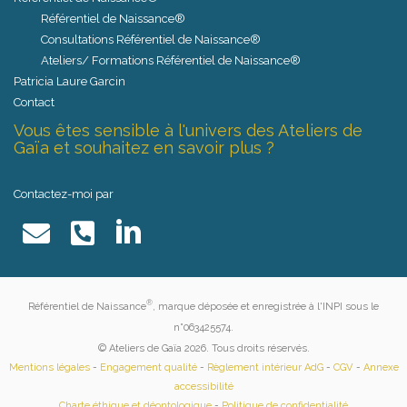
Référentiel de Naissance®
Consultations Référentiel de Naissance®
Ateliers/ Formations Référentiel de Naissance®
Patricia Laure Garcin
Contact
Vous êtes sensible à l'univers des Ateliers de
Gaïa et souhaitez en savoir plus ?
Contactez-moi par
®
Référentiel de Naissance
, marque déposée et enregistrée à l'INPI sous le
n°063425574.
© Ateliers de Gaïa 2026. Tous droits réservés.
Mentions légales
-
Engagement qualité
-
Règlement intérieur AdG
-
CGV
-
Annexe
accessibilité
Charte éthique et déontologique
-
Politique de confidentialité