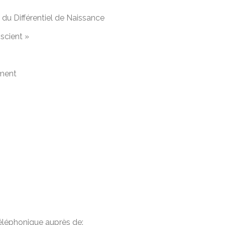
s du Différentiel de Naissance
nscient »
ement
éléphonique auprès de: