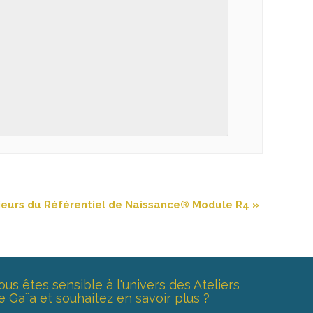
eurs du Référentiel de Naissance® Module R4
»
ous êtes sensible à l'univers des Ateliers
e Gaïa et souhaitez en savoir plus ?