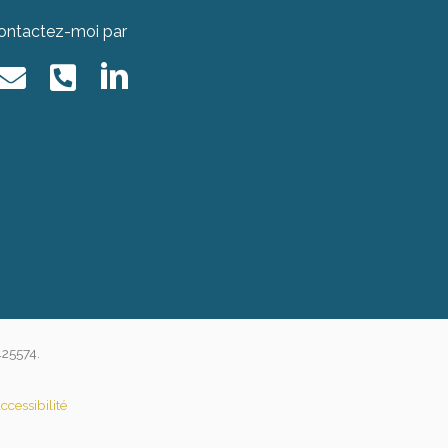
ontactez-moi par
425574.
cessibilité