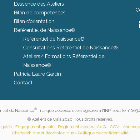
L'essence des Ateliers
C
Bilan de compétences
Bilan d’orientation
Référentiel de Naissance®
Référentiel de Naissance®
Consultations Référentiel de Naissance®
Ateliers/ Formations Référentiel de
Naissance®
Patricia Laure Garcin
Contact
®
ntiel de Naissance
, marque déposée et enregistrée à l'INPI sous le n°063
© Ateliers de Gaïa 2026. Tous droits réservés.
égales
-
Engagement qualité
-
Règlement intérieur AdG
-
CGV
-
Annexe ac
Charte éthique et déontologique
-
Politique de confidentialité