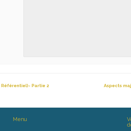
éférentiel)- Partie 2
Aspects maj
Menu
V
d