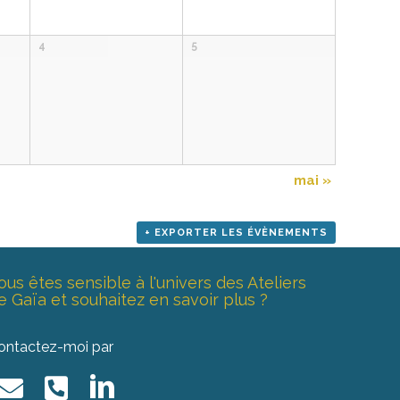
4
5
mai
»
+ EXPORTER LES ÉVÈNEMENTS
ous êtes sensible à l'univers des Ateliers
e Gaïa et souhaitez en savoir plus ?
ontactez-moi par