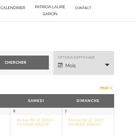
PATRICIA LAURE
CALENDRIER
CONTACT
GARCIN
Navigation
OPTIONS D’AFFICHAGE
de
Mois
vues
Évènement
mai
»
SAMEDI
DIMANCHE
6
7
Module R8 LE TAROT
Module R8 LE TAROT
EN MODE MINEUR
EN MODE MINEUR