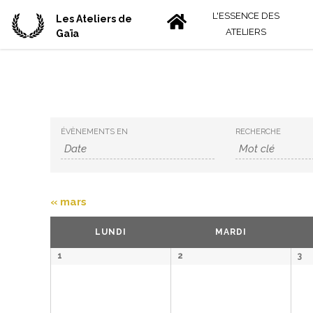
L'ESSENCE DES
Les Ateliers de
ATELIERS
Gaïa
Rechercher
Recherche
ÉVÈNEMENTS EN
RECHERCHE
Évènements
et
navigation
de
«
mars
vues
Calendrier
LUNDI
MARDI
Évènements
de
Calendrier
1
2
3
Évènements
de
Évènements