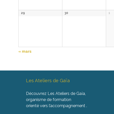
29
30
1
«
mars
Les Ateliers de Gaïa
Découvrez Les Ateliers de Gaïa,
organisme de formation
orienté vers l’accompagnement .