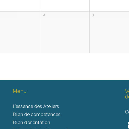
2
3
Menu
V
d
L'essence des Ateliers
C
Bilan de compétences
Bilan d’orientation