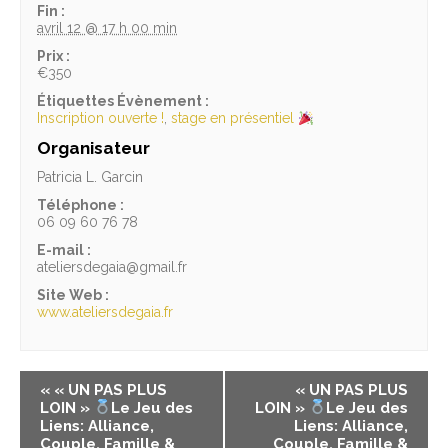
Fin :
avril 12 @ 17 h 00 min
Prix :
€350
Étiquettes Évènement :
Inscription ouverte !
,
stage en présentiel
Organisateur
Patricia L. Garcin
Téléphone :
06 09 60 76 78
E-mail :
ateliersdegaia@gmail.fr
Site Web :
www.ateliersdegaia.fr
«
« UN PAS PLUS
« UN PAS PLUS
LOIN »
Le Jeu des
LOIN »
Le Jeu des
Liens: Alliance,
Liens: Alliance,
Couple, Famille &
Couple, Famille &