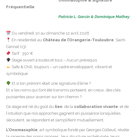
Onomasophie & Signature
Fréquentielle
Patricia L. Garcin & Dominique Mathey
Du vendredi 10 au dimanche 12 avril 2026
En résidentiel au
Château de l’Orangerie-Touloubre
, Saint-
Cannat (13)
Tarif : 350 €
Stage ouvert à toutes et tous – Aucun prérequis
Safe & Chill, toujours – un cadre enveloppant, vibrant et
symbolique
Et si ton prénom était une signature d’âme ?
Et si les noms qui t’ont été transmis portaient, en creux, des clés
puissantes pour avancer sur ton chemin ?
Ce stage est né du goût du
lien
, de la
collaboration vivante
, et de
l’intuition que nos approches gagnent en puissance lorsqu’elles
s’écoutent, se répondent et s’amplifient mutuellement.
L’Onomasophie
, art symbolique fondé par Georges Colleuil, révèle
la sagesse des noms propres : leur structure archétypale, leurs