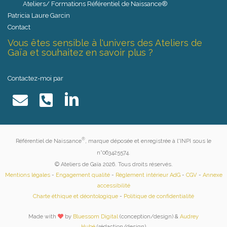
Ateliers/ Formations Référentiel de Naissance®
Patricia Laure Garcin
Contact
Vous êtes sensible à l'univers des Ateliers de
Gaïa et souhaitez en savoir plus ?
Contactez-moi par
®
Référentiel de Naissance
, marque déposée et enregistrée à l'INPI sous le
n°063425574.
© Ateliers de Gaïa 2026. Tous droits réservés.
Mentions légales
-
Engagement qualité
-
Règlement intérieur AdG
-
CGV
-
Annexe
accessibilité
Charte éthique et déontologique
-
Politique de confidentialité
Made with
by
Bluessom Digital
(conception/design) &
Audrey
Hubé
(rédaction/design)